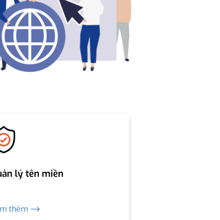
ản lý tên miền
em thêm ⟶