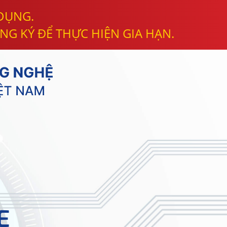
 DỤNG.
NG KÝ ĐỂ THỰC HIỆN GIA HẠN.
E