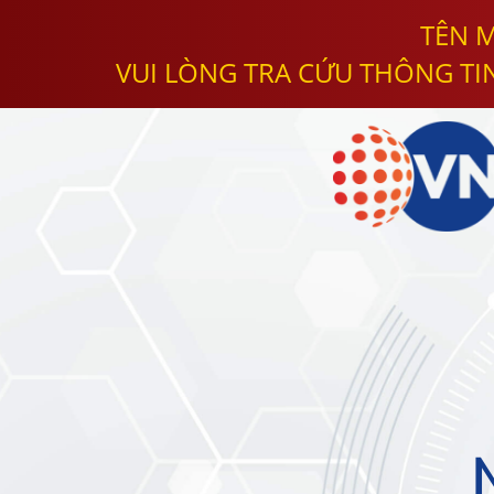
TÊN M
VUI LÒNG TRA CỨU THÔNG TI