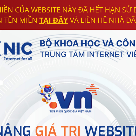
IỀN CỦA WEBSITE NÀY ĐÃ HẾT HẠN SỬ
N TÊN MIỀN
TẠI ĐÂY
VÀ LIÊN HỆ NHÀ ĐĂ
NÂNG
GIÁ TRỊ
WEBSIT